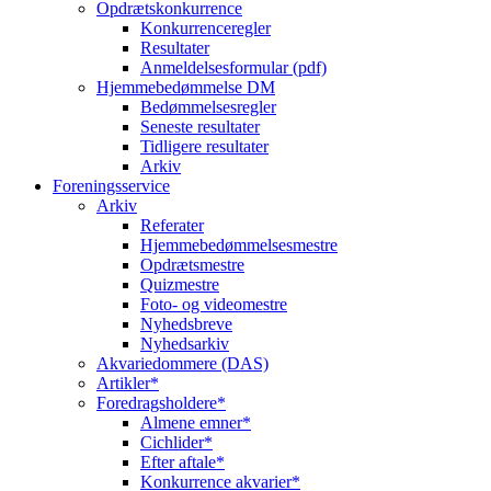
Opdrætskonkurrence
Konkurrenceregler
Resultater
Anmeldelsesformular (pdf)
Hjemmebedømmelse DM
Bedømmelsesregler
Seneste resultater
Tidligere resultater
Arkiv
Foreningsservice
Arkiv
Referater
Hjemmebedømmelsesmestre
Opdrætsmestre
Quizmestre
Foto- og videomestre
Nyhedsbreve
Nyhedsarkiv
Akvariedommere (DAS)
Artikler*
Foredragsholdere*
Almene emner*
Cichlider*
Efter aftale*
Konkurrence akvarier*