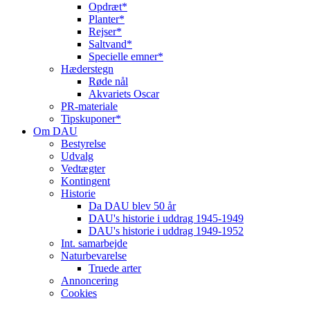
Opdræt*
Planter*
Rejser*
Saltvand*
Specielle emner*
Hæderstegn
Røde nål
Akvariets Oscar
PR-materiale
Tipskuponer*
Om DAU
Bestyrelse
Udvalg
Vedtægter
Kontingent
Historie
Da DAU blev 50 år
DAU's historie i uddrag 1945-1949
DAU's historie i uddrag 1949-1952
Int. samarbejde
Naturbevarelse
Truede arter
Annoncering
Cookies