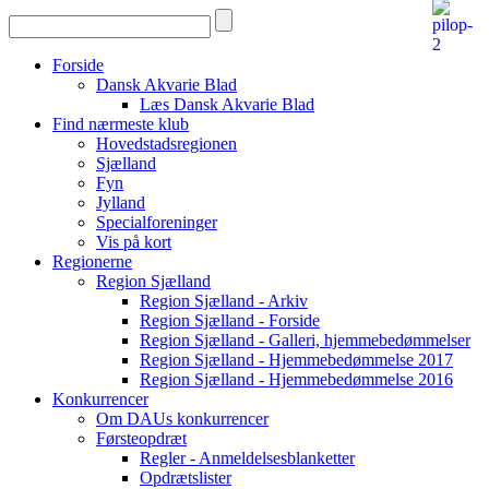
Forside
Dansk Akvarie Blad
Læs Dansk Akvarie Blad
Find nærmeste klub
Hovedstadsregionen
Sjælland
Fyn
Jylland
Specialforeninger
Vis på kort
Regionerne
Region Sjælland
Region Sjælland - Arkiv
Region Sjælland - Forside
Region Sjælland - Galleri, hjemmebedømmelser
Region Sjælland - Hjemmebedømmelse 2017
Region Sjælland - Hjemmebedømmelse 2016
Konkurrencer
Om DAUs konkurrencer
Førsteopdræt
Regler - Anmeldelsesblanketter
Opdrætslister