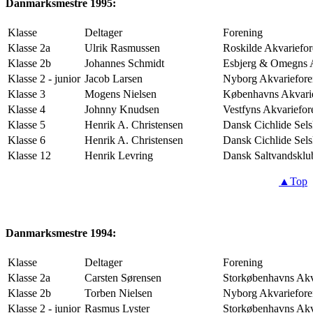
Danmarksmestre 1995:
Klasse
Deltager
Forening
Klasse 2a
Ulrik Rasmussen
Roskilde Akvariefo
Klasse 2b
Johannes Schmidt
Esbjerg & Omegns
Klasse 2 - junior
Jacob Larsen
Nyborg Akvariefore
Klasse 3
Mogens Nielsen
Københavns Akvari
Klasse 4
Johnny Knudsen
Vestfyns Akvariefor
Klasse 5
Henrik A. Christensen
Dansk Cichlide Sel
Klasse 6
Henrik A. Christensen
Dansk Cichlide Sel
Klasse 12
Henrik Levring
Dansk Saltvandsklu
▲Top
Danmarksmestre 1994:
Klasse
Deltager
Forening
Klasse 2a
Carsten Sørensen
Storkøbenhavns Akv
Klasse 2b
Torben Nielsen
Nyborg Akvariefore
Klasse 2 - junior
Rasmus Lyster
Storkøbenhavns Akv