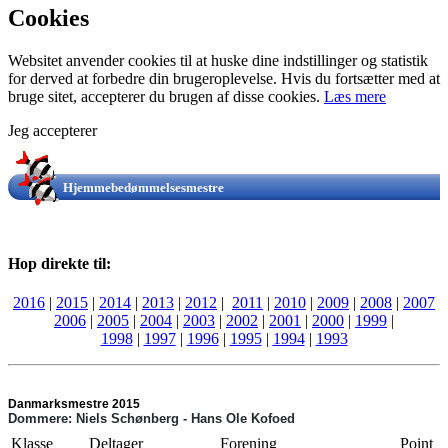
Cookies
Websitet anvender cookies til at huske dine indstillinger og statistik
for derved at forbedre din brugeroplevelse. Hvis du fortsætter med at
bruge sitet, accepterer du brugen af disse cookies.
Læs mere
Jeg accepterer
Hjemmebedømmelsesmestre
Hop direkte til:
2016
|
2015
|
2014
|
2013
|
2012
|
2011
|
2010
|
2009
|
2008
|
2007
2006
|
2005
|
2004
|
2003
|
2002
|
2001
|
2000
|
1999
|
1998
|
1997
|
1996
|
1995
|
1994
|
1993
Danmarksmestre 2015
Dommere:
Niels Schønberg - Hans Ole Kofoed
Klasse
Deltager
Forening
Point