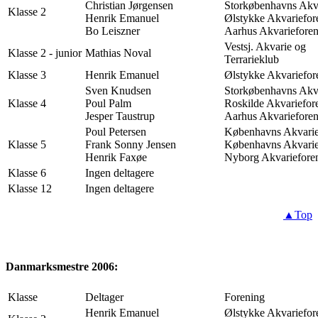
Christian Jørgensen
Storkøbenhavns Akv
Klasse 2
Henrik Emanuel
Ølstykke Akvariefor
Bo Leiszner
Aarhus Akvariefore
Vestsj. Akvarie og
Klasse 2 - junior
Mathias Noval
Terrarieklub
Klasse 3
Henrik Emanuel
Ølstykke Akvariefor
Sven Knudsen
Storkøbenhavns Akv
Klasse 4
Poul Palm
Roskilde Akvariefor
Jesper Taustrup
Aarhus Akvariefore
Poul Petersen
Københavns Akvarie
Klasse 5
Frank Sonny Jensen
Københavns Akvarie
Henrik Faxøe
Nyborg Akvariefore
Klasse 6
Ingen deltagere
Klasse 12
Ingen deltagere
▲Top
Danmarksmestre 2006:
Klasse
Deltager
Forening
Henrik Emanuel
Ølstykke Akvariefor