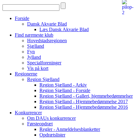
Forside
Dansk Akvarie Blad
Læs Dansk Akvarie Blad
Find nærmeste klub
Hovedstadsregionen
Sjælland
Fyn
Jylland
Specialforeninger
Vis på kort
Regionerne
Region Sjælland
Region Sjælland - Arkiv
Region Sjælland - Forside
Region Sjælland - Galleri, hjemmebedømmelser
Region Sjælland - Hjemmebedømmelse 2017
Region Sjælland - Hjemmebedømmelse 2016
Konkurrencer
Om DAUs konkurrencer
Førsteopdræt
Regler - Anmeldelsesblanketter
Opdrætslister