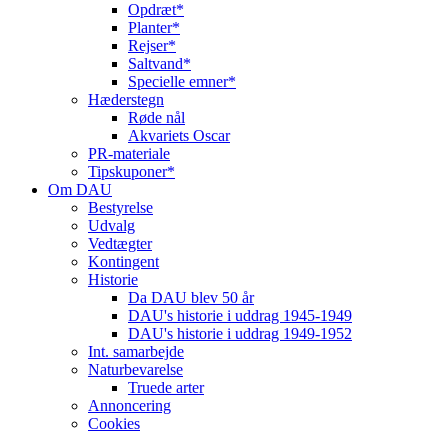
Opdræt*
Planter*
Rejser*
Saltvand*
Specielle emner*
Hæderstegn
Røde nål
Akvariets Oscar
PR-materiale
Tipskuponer*
Om DAU
Bestyrelse
Udvalg
Vedtægter
Kontingent
Historie
Da DAU blev 50 år
DAU's historie i uddrag 1945-1949
DAU's historie i uddrag 1949-1952
Int. samarbejde
Naturbevarelse
Truede arter
Annoncering
Cookies