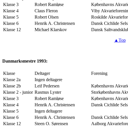
Klasse 3
Robert Ramløse
Københavns Akvari
Klasse 4
Claus Fleron
Viby Akvarieforeni
Klasse 5
Robert Olsen
Roskilde Akvariefo
Klasse 6
Henrik A. Christensen
Dansk Cichlide Sel
Klasse 12
Michael Klarskov
Dansk Saltvandsklu
▲Top
Danmarksmestre 1993:
Klasse
Deltager
Forening
Klasse 2a
Ingen deltagere
Klasse 2b
Leif Pedersen
Københavns Akvari
Klasse 2 - junior
Rasmus Lyster
Storkøbenhavns Akv
Klasse 3
Robert Ramløse
Københavns Akvari
Klasse 4
Henrik A. Christensen
Dansk Cichlide Sel
Klasse 5
Ingen deltagere
Klasse 6
Henrik A. Christensen
Dansk Cichlide Sel
Klasse 12
Steen O. Sørensen
Aalborg Akvariefor