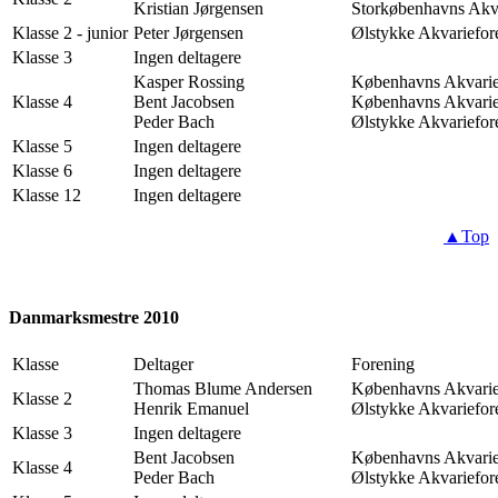
Kristian Jørgensen
Storkøbenhavns Akv
Klasse 2 - junior
Peter Jørgensen
Ølstykke Akvariefor
Klasse 3
Ingen deltagere
Kasper Rossing
Københavns Akvarie
Klasse 4
Bent Jacobsen
Københavns Akvarie
Peder Bach
Ølstykke Akvariefor
Klasse 5
Ingen deltagere
Klasse 6
Ingen deltagere
Klasse 12
Ingen deltagere
▲Top
Danmarksmestre 2010
Klasse
Deltager
Forening
Thomas Blume Andersen
Københavns Akvarie
Klasse 2
Henrik Emanuel
Ølstykke Akvariefor
Klasse 3
Ingen deltagere
Bent Jacobsen
Københavns Akvarie
Klasse 4
Peder Bach
Ølstykke Akvariefor