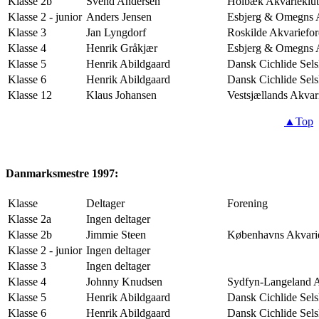
Klasse 2b
Svend Andersen
Holbæk Akvarieklu
Klasse 2 - junior
Anders Jensen
Esbjerg & Omegns
Klasse 3
Jan Lyngdorf
Roskilde Akvariefo
Klasse 4
Henrik Gråkjær
Esbjerg & Omegns
Klasse 5
Henrik Abildgaard
Dansk Cichlide Sel
Klasse 6
Henrik Abildgaard
Dansk Cichlide Sel
Klasse 12
Klaus Johansen
Vestsjællands Akvar
▲Top
Danmarksmestre 1997:
Klasse
Deltager
Forening
Klasse 2a
Ingen deltager
Klasse 2b
Jimmie Steen
Københavns Akvari
Klasse 2 - junior
Ingen deltager
Klasse 3
Ingen deltager
Klasse 4
Johnny Knudsen
Sydfyn-Langeland 
Klasse 5
Henrik Abildgaard
Dansk Cichlide Sel
Klasse 6
Henrik Abildgaard
Dansk Cichlide Sel