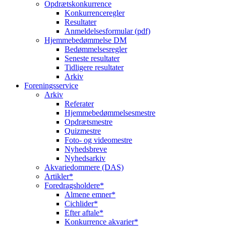
Opdrætskonkurrence
Konkurrenceregler
Resultater
Anmeldelsesformular (pdf)
Hjemmebedømmelse DM
Bedømmelsesregler
Seneste resultater
Tidligere resultater
Arkiv
Foreningsservice
Arkiv
Referater
Hjemmebedømmelsesmestre
Opdrætsmestre
Quizmestre
Foto- og videomestre
Nyhedsbreve
Nyhedsarkiv
Akvariedommere (DAS)
Artikler*
Foredragsholdere*
Almene emner*
Cichlider*
Efter aftale*
Konkurrence akvarier*