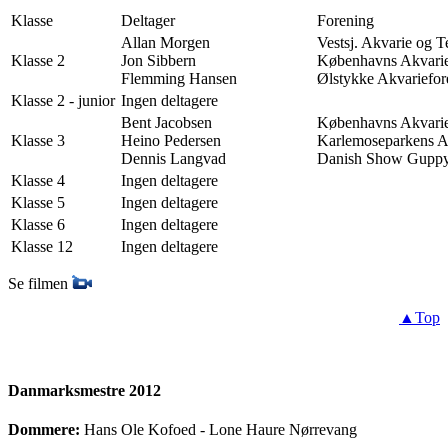
Klasse
Deltager
Forening
Allan Morgen
Vestsj. Akvarie og T
Klasse 2
Jon Sibbern
Københavns Akvarie
Flemming Hansen
Ølstykke Akvariefor
Klasse 2 - junior
Ingen deltagere
Bent Jacobsen
Københavns Akvarie
Klasse 3
Heino Pedersen
Karlemoseparkens A
Dennis Langvad
Danish Show Gupp
Klasse 4
Ingen deltagere
Klasse 5
Ingen deltagere
Klasse 6
Ingen deltagere
Klasse 12
Ingen deltagere
Se filmen
▲Top
Danmarksmestre 2012
Dommere:
Hans Ole Kofoed - Lone Haure Nørrevang