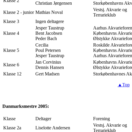
Klasse 2
Christian Jørgensen
Storkøbenhavns Akv
Vestsj. Akvarie og
Klasse 2 - junior
Mathias Noval
Terrarieklub
Klasse 3
Ingen deltagere
Jesper Taustrup
Aarhus Akvariefore
Klasse 4
Bent Jacobsen
Københavns Akvarie
Peder Bach
Ølstykke Akvariefor
Cecilia
Roskilde Akvariefor
Klasse 5
Poul Petersen
Københavns Akvarie
Jesper Taustrup
Aarhus Akvariefore
Jan Corvinius
Københavns Akvarie
Klasse 6
Dennis Hansen
Ølstykke Akvariefor
Klasse 12
Gert Madsen
Storkøbenhavnes Ak
▲Top
Danmarksmestre 2005:
Klasse
Deltager
Forening
Vestsj. Akvarie og
Klasse 2a
Liselotte Andersen
Terrarieklub