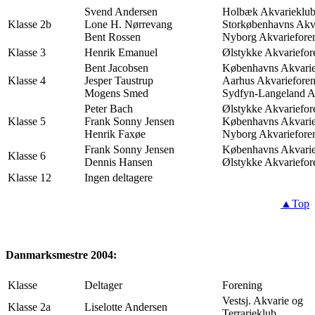
Svend Andersen
Holbæk Akvarieklu
Klasse 2b
Lone H. Nørrevang
Storkøbenhavns Akv
Bent Rossen
Nyborg Akvariefore
Klasse 3
Henrik Emanuel
Ølstykke Akvariefor
Bent Jacobsen
Københavns Akvarie
Klasse 4
Jesper Taustrup
Aarhus Akvariefore
Mogens Smed
Sydfyn-Langeland 
Peter Bach
Ølstykke Akvariefor
Klasse 5
Frank Sonny Jensen
Københavns Akvarie
Henrik Faxøe
Nyborg Akvariefore
Frank Sonny Jensen
Københavns Akvarie
Klasse 6
Dennis Hansen
Ølstykke Akvariefor
Klasse 12
Ingen deltagere
▲Top
Danmarksmestre 2004:
Klasse
Deltager
Forening
Vestsj. Akvarie og
Klasse 2a
Liselotte Andersen
Terrarieklub