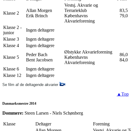
Vestsj. Akvarie og
Allan Morgen
Terrarieklub
83,5
Klasse 2
Erik Brinch
Københavns
79,0
Akvarieforening
Klasse 2 -
Ingen deltagere
junior
Klasse 3
Ingen deltagere
Klasse 4
Ingen deltagere
Ølstykke Akvarieforening
Peder Bach
86,0
Klasse 5
Københavns
Bent Jacobsen
84,0
Akvarieforening
Klasse 6
Ingen deltagere
Klasse 12
Ingen deltagere
Se film af de deltagende akvarier
▲Top
Danmarksmestre 2014
Dommere:
Steen Larsen - Niels Schønberg
Klasse
Deltager
Forening
Allan Morgen
Vestsj. Akvarie og T