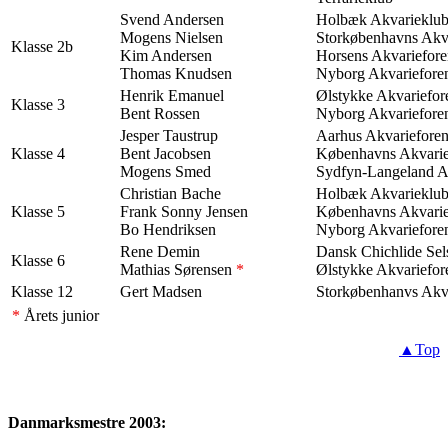
Svend Andersen
Holbæk Akvarieklu
Mogens Nielsen
Storkøbenhavns Akv
Klasse 2b
Kim Andersen
Horsens Akvariefore
Thomas Knudsen
Nyborg Akvariefore
Henrik Emanuel
Ølstykke Akvariefor
Klasse 3
Bent Rossen
Nyborg Akvariefore
Jesper Taustrup
Aarhus Akvariefore
Klasse 4
Bent Jacobsen
Københavns Akvarie
Mogens Smed
Sydfyn-Langeland 
Christian Bache
Holbæk Akvarieklu
Klasse 5
Frank Sonny Jensen
Københavns Akvarie
Bo Hendriksen
Nyborg Akvariefore
Rene Demin
Dansk Chichlide Sel
Klasse 6
Mathias Sørensen
*
Ølstykke Akvariefor
Klasse 12
Gert Madsen
Storkøbenhanvs Akv
*
Årets junior
▲Top
Danmarksmestre 2003: