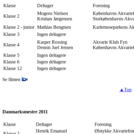
Klasse
Deltager
Forening
Mogens Nielsen
Københavns Akvarief
Klasse 2
Kristian Jørgensen
Storkøbenhavns Akva
Klasse 2 - junior
Mathias Bengtsen
Karlemoseparkens Ak
Klasse 3
Ingen deltagere
Kasper Rossing
Akvarie Klub Fyn
Klasse 4
Dennis Juel Jensen
Københavns Akvarief
Klasse 5
Ingen deltagere
Klasse 6
Ingen deltagere
Klasse 12
Ingen deltagere
Se filmen
▲Top
Danmarksmestre 2011
Klasse
Deltager
Forening
Henrik Emanuel
Ølstykke Akvariefor
Klasse 2