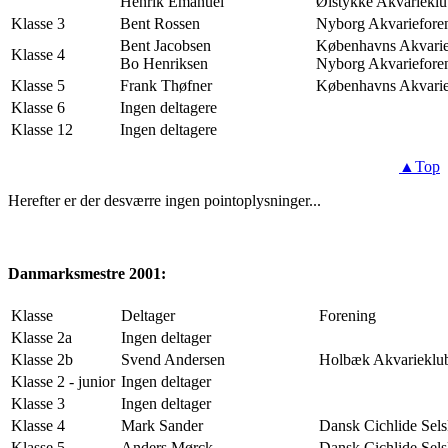
Henrik Emanuel
Ølstykke Akvariekl
Klasse 3
Bent Rossen
Nyborg Akvariefore
Bent Jacobsen
Københavns Akvarie
Klasse 4
Bo Henriksen
Nyborg Akvariefore
Klasse 5
Frank Thøfner
Københavns Akvarie
Klasse 6
Ingen deltagere
Klasse 12
Ingen deltagere
▲Top
Herefter er der desværre ingen pointoplysninger...
Danmarksmestre 2001:
Klasse
Deltager
Forening
Klasse 2a
Ingen deltager
Klasse 2b
Svend Andersen
Holbæk Akvarieklu
Klasse 2 - junior
Ingen deltager
Klasse 3
Ingen deltager
Klasse 4
Mark Sander
Dansk Cichlide Sel
Klasse 5
Anders Mørck
Dansk Cichlide Sel