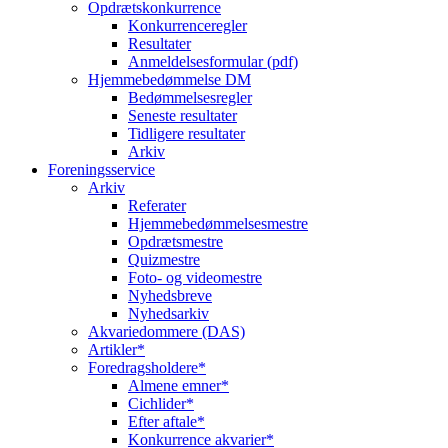
Opdrætskonkurrence
Konkurrenceregler
Resultater
Anmeldelsesformular (pdf)
Hjemmebedømmelse DM
Bedømmelsesregler
Seneste resultater
Tidligere resultater
Arkiv
Foreningsservice
Arkiv
Referater
Hjemmebedømmelsesmestre
Opdrætsmestre
Quizmestre
Foto- og videomestre
Nyhedsbreve
Nyhedsarkiv
Akvariedommere (DAS)
Artikler*
Foredragsholdere*
Almene emner*
Cichlider*
Efter aftale*
Konkurrence akvarier*