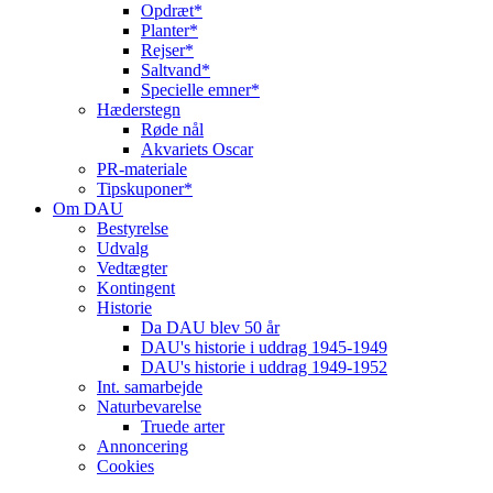
Opdræt*
Planter*
Rejser*
Saltvand*
Specielle emner*
Hæderstegn
Røde nål
Akvariets Oscar
PR-materiale
Tipskuponer*
Om DAU
Bestyrelse
Udvalg
Vedtægter
Kontingent
Historie
Da DAU blev 50 år
DAU's historie i uddrag 1945-1949
DAU's historie i uddrag 1949-1952
Int. samarbejde
Naturbevarelse
Truede arter
Annoncering
Cookies