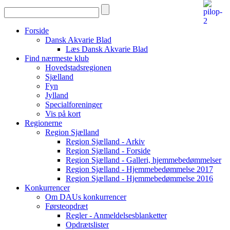
Forside
Dansk Akvarie Blad
Læs Dansk Akvarie Blad
Find nærmeste klub
Hovedstadsregionen
Sjælland
Fyn
Jylland
Specialforeninger
Vis på kort
Regionerne
Region Sjælland
Region Sjælland - Arkiv
Region Sjælland - Forside
Region Sjælland - Galleri, hjemmebedømmelser
Region Sjælland - Hjemmebedømmelse 2017
Region Sjælland - Hjemmebedømmelse 2016
Konkurrencer
Om DAUs konkurrencer
Førsteopdræt
Regler - Anmeldelsesblanketter
Opdrætslister