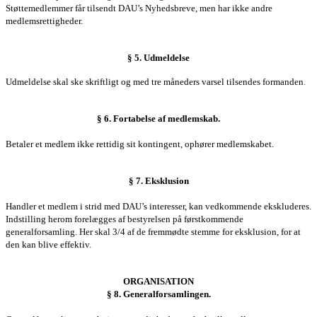
Støttemedlemmer får tilsendt
DAU’s Nyhedsbreve
, men har ikke andre
medlemsrettigheder.
§ 5. Udmeldelse
Udmeldelse skal ske skriftligt og med tre måneders varsel tilsendes formanden
.
§ 6. Fortabelse af medlemskab.
Betaler et medlem ikke rettidig sit kontingent, ophører medlemskabet.
§ 7. Eksklusion
Handler et medlem i strid med DAU’s interesser, kan vedkommende ekskluderes.
Indstilling herom forelægges af
bestyrelsen
på førstkommende
generalforsamling. Her skal 3/4 af de fremmødte stemme for eksklusion, for at
den kan blive effektiv.
ORGANISATION
§ 8.
Generalforsamlingen
.