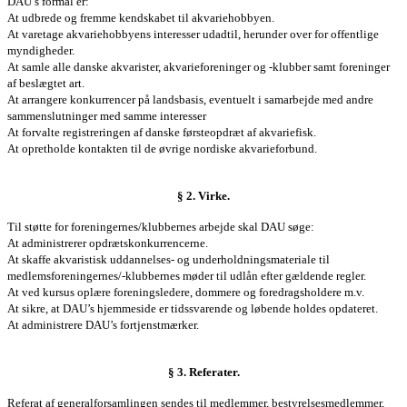
DAU’s formål er:
At udbrede og fremme kendskabet til akvariehobbyen.
At varetage akvariehobbyens interesser udadtil, herunder over for offentlige
myndigheder.
At samle alle danske akvarister, akvarieforeninger og -klubber samt foreninger
af beslægtet art.
At arrangere konkurrencer på landsbasis, eventuelt i samarbejde med andre
sammenslutninger med samme interesser
At forvalte registreringen af danske førsteopdræt af akvariefisk.
At opretholde kontakten til de øvrige nordiske akvarieforbund.
§ 2. Virke.
Til støtte for foreningernes/klubbernes arbejde skal DAU søge:
At administrerer opdrætskonkurrencerne.
At skaffe akvaristisk uddannelses- og underholdningsmateriale til
medlemsforeningernes/-klubbernes møder til udlån efter gældende regler.
At ved kursus oplære foreningsledere, dommere og foredragsholdere m.v.
At sikre, at DAU’s hjemmeside er tidssvarende og løbende holdes opdateret.
At administrere DAU’s fortjenstmærker.
§ 3. Referater.
Referat af
generalforsamlingen
sendes til medlemmer,
bestyrelses
medlemmer,