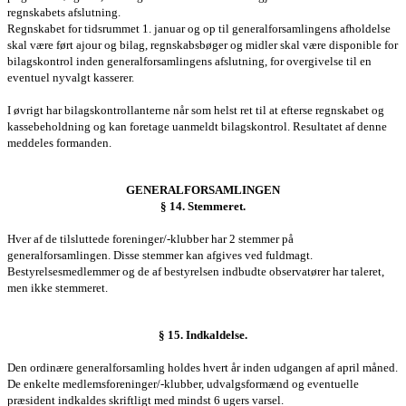
regnskabets afslutning.
Regnskabet for tidsrummet 1. januar og op til g
eneralforsamlingen
s afholdelse
skal være ført ajour og bilag, regnskabsbøger og midler skal være disponible for
bilagskontrol inden
generalforsamlingens
afslutning, for overgivelse til en
eventuel nyvalgt kasserer.
I øvrigt har bilagskontrollanterne når som helst ret til at efterse regnskabet og
kassebeholdning og kan foretage uanmeldt bilagskontrol. Resultatet af denne
meddeles formanden.
GENERALFORSAMLINGEN
§ 14. Stemmeret.
Hver af de tilsluttede foreninger/-klubber har 2 stemmer på
g
eneralforsamlingen
. Disse stemmer kan afgives ved fuldmagt.
Bestyrelsesmedlemmer og de af bestyrelsen indbudte observatører har taleret,
men ikke stemmeret.
§ 15. Indkaldelse.
Den ordinære generalforsamling holdes hvert år inden udgangen af april måned.
De enkelte medlemsforeninger/-klubber, udvalgsformænd og eventuelle
præsident indkaldes skriftligt med mindst 6 ugers varsel.