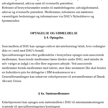
udvalgsformænd, arkivar samt til eventuelle præsident.
Referater af
bestyrelses
møder sendes til mødedeltagerne,
udvalgsformænd
,
arkivar og eventuelle
præsident. Medlemmer, informeres om mødernes
væsentligste beslutninger og informationer via
DAU’s Nyhedsbreve
og
hjemmesiden.
OPTAGELSE OG UDMELDELSE
§ 4. Optagelse.
Som medlem af DAU kan optages enhver akvarieforening/-klub, hvis vedtægter
ikke er i strid med DAU’s formål.
Specialforeninger kan efter godkendelse i bestyrelsen optages som associerede
medlemmer. Associerede medlemmer hører direkte under DAU, med mindre de
selv vælger at indgå i en eller flere
regioners
arbejde. Ved associerede
medlemmer forstås medlemmer med taleret, men ikke stemmeret Der skal betales
en forholdsvis pris for deltagelse i DM-konkurrencer m.v.
Generalforsamlingen
kan udnævne enkeltpersoner til æresmedlemmer af Dansk
Akvarie Union.
§ 4a. Støttemedlemmer
Enkeltpersoner kan optages som støttemedlem i DAU til minimumskontingent
svarende til specialforeningernes kontingent.