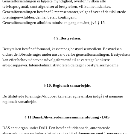
Generalforsamlingen
er højeste myndighed, overfor hvilken alle
tvivlsspørgsmål, samt afgørelser af
bestyrelsen
, vil kunne indankes.
Generalforsamlingen
består af 2 repræsentanter, valgt af hver af de tilsluttede
foreninger/-klubber, der har betalt kontingent.
Generalforsamlingen
afholdes mindst en gang om året, jvf. § 15.
§ 9.
Bestyrelsen
.
Bestyrelsen består af formand, kasserer og bestyrelsesmedlem. Bestyrelsen
ordner de løbende sager under ansvar overfor generalforsamlingen. Bestyrelsen
kan efter behov udnævne udvalgsformænd til at varetage konkrete
arbejdsopgaver. Internetadministratoreren deltager i bestyrelsesmøderne.
§ 10. Regionalt samarbejde.
De tilsluttede foreninger/-klubber kan efter egne ønsker indgå i et nærmere
regionalt samarbejde.
§ 11 Dansk Akvariedommersammenslutning - DAS
DAS er et organ under DAU. Den består af uddannede, autoriserede
akvariedommere og ledes af et udvalg valgt af dommerne samt 1 repræsentant