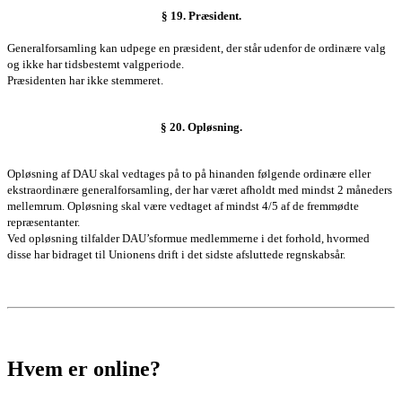
§ 19. Præsident.
Generalforsamling
kan udpege en præsident, der står udenfor de ordinære valg
og ikke har tidsbestemt valgperiode.
Præsidenten har ikke stemmeret.
§ 20. Opløsning.
Opløsning af DAU skal vedtages på to på hinanden følgende ordinære eller
ekstraordinære
generalforsamling
, der har været afholdt med mindst 2 måneders
mellemrum. Opløsning skal være vedtaget af mindst 4/5 af de fremmødte
repræsentanter.
Ved opløsning tilfalder DAU’sformue
medlemmerne
i det forhold, hvormed
disse har bidraget til Unionens drift i det sidste afsluttede regnskabsår.
Hvem er online?