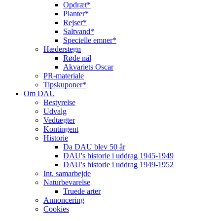
Opdræt*
Planter*
Rejser*
Saltvand*
Specielle emner*
Hæderstegn
Røde nål
Akvariets Oscar
PR-materiale
Tipskuponer*
Om DAU
Bestyrelse
Udvalg
Vedtægter
Kontingent
Historie
Da DAU blev 50 år
DAU's historie i uddrag 1945-1949
DAU's historie i uddrag 1949-1952
Int. samarbejde
Naturbevarelse
Truede arter
Annoncering
Cookies