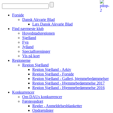
Forside
Dansk Akvarie Blad
Læs Dansk Akvarie Blad
Find nærmeste klub
Hovedstadsregionen
Sjælland
Fyn
Jylland
Specialforeninger
Vis på kort
Regionerne
Region Sjælland
Region Sjælland - Arkiv
Region Sjælland - Forside
Region Sjælland - Galleri, hjemmebedømmelser
Region Sjælland - Hjemmebedømmelse 2017
Region Sjælland - Hjemmebedømmelse 2016
Konkurrencer
Om DAUs konkurrencer
Førsteopdræt
Regler - Anmeldelsesblanketter
Opdrætslister