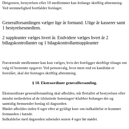
Dirigenten, bestyrelsen eller 10 medlemmer kan forlange skriftlig afstemning.
Ved stemmelighed bortfalder forslaget.
Generalforsamlingen vælger lige år formand. Ulige år kasserer samt
1 bestyrelsesmedlem.
2 suppleanter vælges hvert år. Endvidere vælges hvert år 2
billagskontrollanter og 1 bilagskontrollantsuppleanter
Fraværende medlemmer kan kun vælges, hvis der foreligger skriftligt tilsagn om
valg til bestemte opgaver. Ved personvalg, hvor mere end en kandidat er
foreslået, skal der foretages skriftlig afstemning.
§ 18. Ekstraordinær
generalforsamling
.
Ekstraordinær
generalforsamling
skal afholdes, når flertallet af bestyrelsen eller
mindst trediedelen af de tilsluttede foreninger/-klubber forlanger det og
samtidig fremsender forslag til dagsorden.
Mødet afholdes inden 6 uger efter at gyldigt krav om indkaldelse er kommet
formanden i hænde.
Indkaldelse med dagsorden udsendes senest 4 uger før mødet.