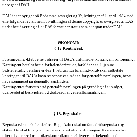
udpeget af DAU.
DAU har copyright på Bedømmelsesregler og Vejledninger af 1. april 1984 med
efterfølgende revisioner. Forvaltningen af denne copyright er overgivet til DAS
under forudsætning af, at DAS fortsat har status som et organ under DAU.
ØKONOMI:
§ 12 Kontingent.
Foreningerne/-klubberne bidrager til DAU’s drift med et kontingent pr. forening.
Kontingent betales forud for kalenderåret, og forfalder den 1. januar.
Sidste rettidig betaling er den 1. februar. En forening/-klub skal indbetale
kontingent til DAU’s kasserer senest een måned før g
eneralforsamlingen
, for at
have stemmeret på g
eneralforsamlingen
.
Kontingentet fastsættes på g
eneralforsamlingen
på grundlag af et budget,
udarbejdet af bestyrelsen og godkendt af g
eneralforsamlingen
.
§ 13. Regnskabet.
Regnskabsåret er kalenderåret. Regnskabet skal omfatte driftsregnskab og
status. Det skal bilagskontrolleres snarest efter afslutningen. Kassereren har
pligt til at sørge for, at bilagskontrollanterne bliver gjort bekendt med