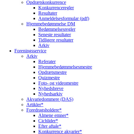
Opdrætskonkurrence
Konkurrenceregler
Resultater
Anmeldelsesformular (pdf)
Hjemmebedømmelse DM
Bedømmelsesregler
Seneste resultater
Tidligere resultater
Arkiv
Foreningsservice
Arkiv
Referater
Hjemmebedømmelsesmestre
Opdrætsmestre
Quizmestre
Foto- og videomestre
Nyhedsbreve
Nyhedsarkiv
Akvariedommere (DAS)
Artikler*
Foredragsholdere*
Almene emner*
Cichlider*
Efter aftale*
Konkurrence akvarier*