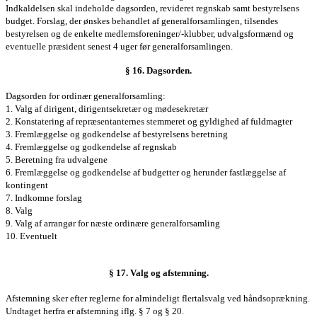
Indkaldelsen skal indeholde dagsorden, revideret regnskab samt bestyrelsens
budget. Forslag, der ønskes behandlet af generalforsamlingen, tilsendes
bestyrelsen og de enkelte medlemsforeninger/-klubber, udvalgsformænd og
eventuelle præsident senest 4 uger før generalforsamlingen.
§ 16. Dagsorden.
Dagsorden for ordinær
generalforsamling
:
1. Valg af dirigent, dirigentsekretær og mødesekretær
2. Konstatering af repræsentanternes stemmeret og gyldighed af fuldmagter
3. Fremlæggelse og godkendelse af bestyrelsens beretning
4. Fremlæggelse og godkendelse af regnskab
5. Beretning fra udvalgene
6. Fremlæggelse og godkendelse af budgetter og herunder fastlæggelse af
kontingent
7. Indkomne forslag
8. Valg
9. Valg af arrangør for næste ordinære
generalforsamling
10. Eventuelt
§ 17. Valg og afstemning.
Afstemning sker efter reglerne for almindeligt flertalsvalg ved håndsoprækning.
Undtaget herfra er afstemning iflg. § 7 og § 20.